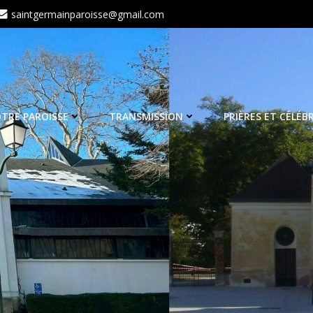
saintgermainparoisse@gmail.com
TRE PAROISSE
TRANSMISSION
PRIÈRES ET CÉLÉB