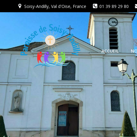
Aller
Soisy-Andilly, Val d'Oise, France
01 39 89 29 80
au
contenu
ACCUEIL
NO