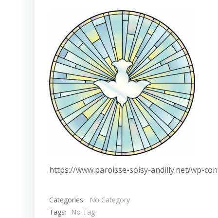
https://www.paroisse-soisy-andilly.net/wp-co
Categories:
No Category
Tags:
No Tag