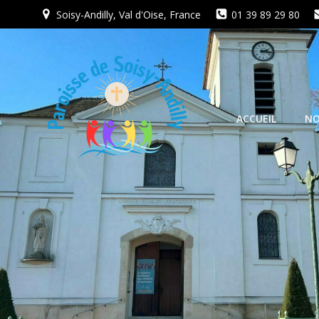
Aller
Soisy-Andilly, Val d'Oise, France
01 39 89 29 80
au
contenu
ACCUEIL
NO