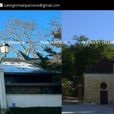
saintgermainparoisse@gmail.com
TRE PAROISSE
TRANSMISSION
PRIÈRES ET CÉLÉB