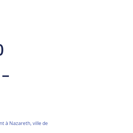
0
 –
t à Nazareth, ville de