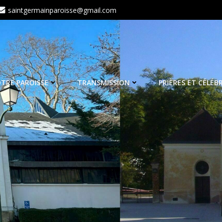
saintgermainparoisse@gmail.com
TRE PAROISSE
TRANSMISSION
PRIÈRES ET CÉLÉB