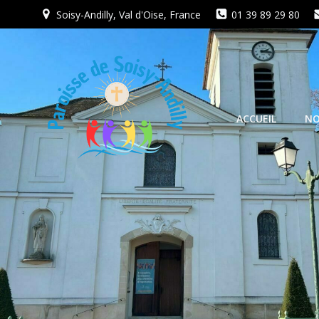
Aller
Soisy-Andilly, Val d'Oise, France
01 39 89 29 80
au
contenu
ACCUEIL
NO