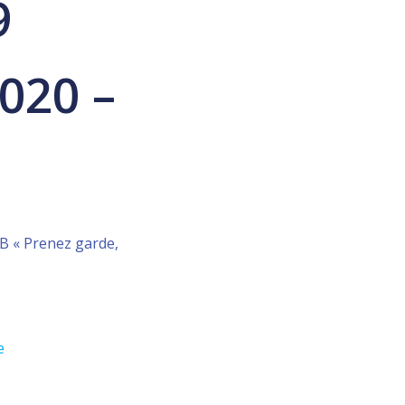
9
020 –
B « Prenez garde,
e