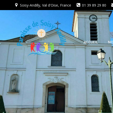
Aller
Soisy-Andilly, Val d'Oise, France
01 39 89 29 80
au
contenu
ACCUEIL
NO