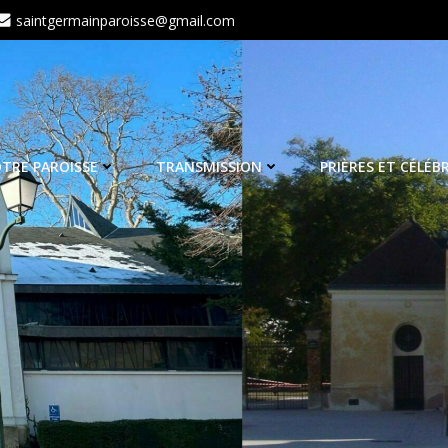
saintgermainparoisse@gmail.com
TRE PAROISSE
TRANSMISSION
PRIÈRES ET CÉLÉB